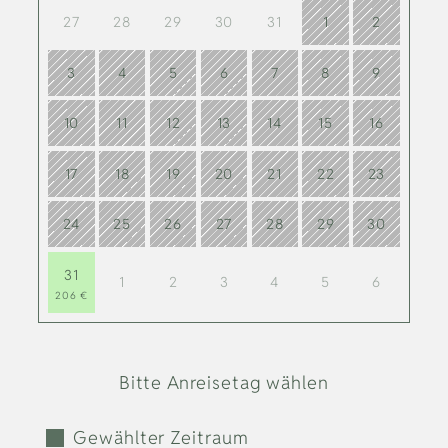
27
28
29
30
31
1
2
3
4
5
6
7
8
9
10
11
12
13
14
15
16
17
18
19
20
21
22
23
24
25
26
27
28
29
30
31
1
2
3
4
5
6
206 €
Bitte Anreisetag wählen
Gewählter Zeitraum