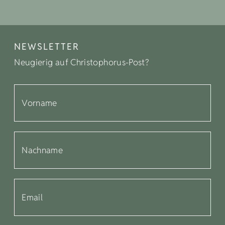
Kühlschrank
Dolomiti Spring Days 4=3
Haupthaus
4
Nächte
ab
396 €
297 €
pro Person
21.03. - 04.04.2027
NEWSLETTER
Ausziehcouch
Neugierig auf Christophorus-Post?
Doppelbett (Kingsize)
Dolomiti Spring Days 4=3 mit
Frühstück
4
Nächte
ab
476 €
357 €
pro Person
21.03. - 04.04.2027