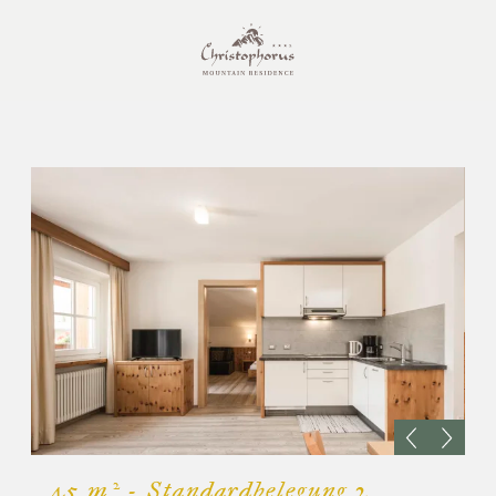
45 m²
-
Standardbelegung
2