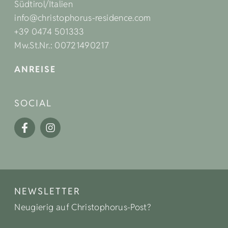
Südtirol/Italien
info@christophorus-residence.com
+39 0474 501333
Mw.St.Nr.: 00721490217
ANREISE
SOCIAL
NEWSLETTER
Neugierig auf Christophorus-Post?