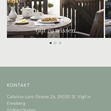
Gut zu wissen
KONTAKT
Catarina-Lanz-Strasse 26, 39030 St. Vigil in
Enneberg
Südtirol/Italien