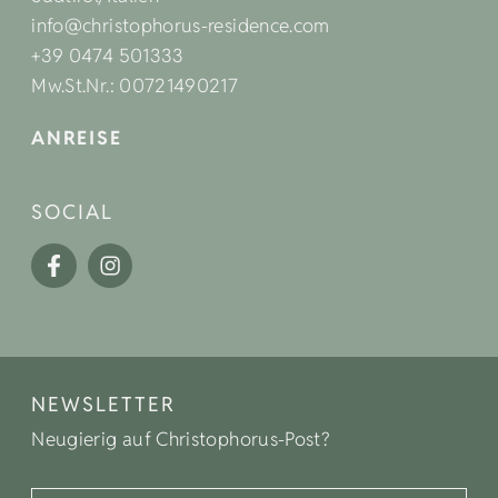
info@christophorus-residence.com
+39 0474 501333
Mw.St.Nr.: 00721490217
ANREISE
SOCIAL
NEWSLETTER
Neugierig auf Christophorus-Post?