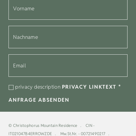
privacy description
PRIVACY LINKTEXT
*
ANFRAGE ABSENDEN
©
Christophorus Mountain Residence
CIN -
IT021047B4ERROWZDE
Mw.St.Nr. - 00721490217